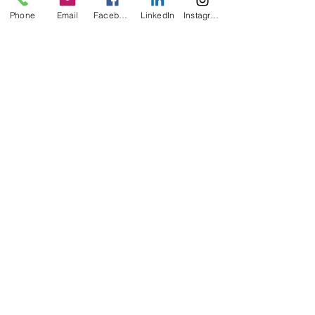
Phone
Email
Facebook
LinkedIn
Instagram
Σχόλια
Γράψτε ένα σχόλιο...
Featured Posts