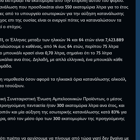
να εισπράξει 110 εκατομύρια από την επιβολή αυτού του φόρου.
νάλωση που προσδοκάται είναι 550 εκατομύρια λίτρα για το έτος 
ιες από το υπουργείο εσωτερικών για την αύξηση κατανάλωσης 
όχος επι της ουσίας είναι οι ενεργοί πότες να καταναλώσουν τα 
ί ο στόχος.
 οι Έλληνες μεταξυ των ηλικιών 14 και 64 ετών είναι 7,423.889 
αλώσουμε ο καθένας, από 14 έως 64 ετών, περίπου 75 λίτρα 
 μπουκάλι κρασί είναι 0,70 λίτρα, σημαίνει ότι το 75 λίτρα 
κάλια ανα έτος. Δηλαδή, με απλά ελληνικά, ένα μπουκάλι κάθε 
ομάδα.
ι η νομοθεσία όσον αφορά τα ηλικιακά όρια κατανάλωσης αλκοόλ, 
τα τσούζουν.
ική Συνεταιριστική Ένωση Αμπελοοινικών Προϊόντων, ο μέσος 
ροηγούμενη πενταετία ήταν 300 εκατομύρια λίτρα ανα έτος, και 
οιπόν και μία αύξηση της εσωτερικής κατανάλωσης κατά 83% για 
ίτρα, από τον μέσο όρο των 300 εκατομυρίων της προηγούμενης 
ότι πρέπει να αρχίσουμε να πίνουμε από τώρα γιατί δεν βγαίνει με 