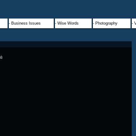
- Business Issues
- Wise Words
- Photography
- 
τά