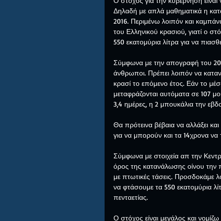
Ο στόχος για την κυβέρνηση είναι 
Δηλαδή με απλά μαθηματικά η κατα
2016. Περιμένω λοιπόν και καμπάν
του Ελληνικού κρασιού, γιατί ο στ
550 εκατομύρια λίτρα για να πιασθε
Σύμφωνα με την απογραφή του 2011,
άνθρωποι. Πρέπει λοιπόν να καταν
κρασί το επόμενο έτος. Εάν το μέσο
μεταφράζονται αυτόματα σε 107 μου
3,4 ημέρες, η 2 μπουκάλια την εβδ
Θα πρότεινα βέβαια να αλλάξει κα
για να μπορούν και τα 14χρονα να 
Σύμφωνα με στοιχεία απ την Κεντρ
όρος της κατανάλωσης οίνου την π
με πτωτικές τάσεις. Προσδοκάμε λ
να φτάσουμε τα 550 εκατομύρια λ
πενταετίας.
Ο στόχος είναι μεγάλος και νομίζω 