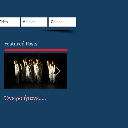
Video
- Articles
- Contact
Featured Posts
Όνειρο ήτανε…..
Έμποροι Ονείρων