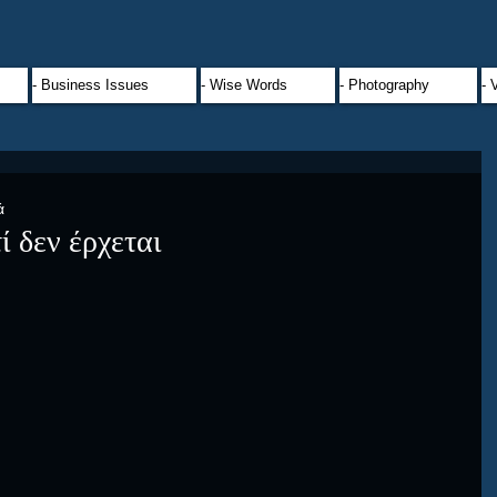
- Business Issues
- Wise Words
- Photography
- 
ά
ί δεν έρχεται