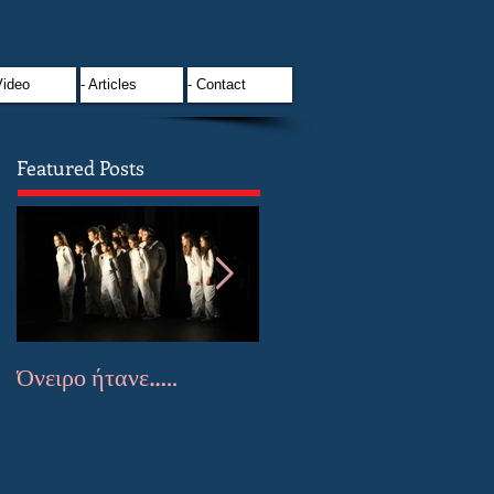
Video
- Articles
- Contact
Featured Posts
Όνειρο ήτανε…..
Έμποροι Ονείρων