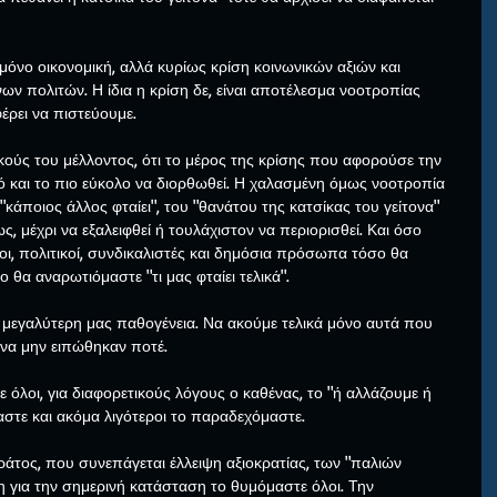
ι μόνο οικονομική, αλλά κυρίως κρίση κοινωνικών αξιών και 
ν πολιτών. Η ίδια η κρίση δε, είναι αποτέλεσμα νοοτροπίας 
έρει να πιστεύουμε.
κούς του μέλλοντος, ότι το μέρος της κρίσης που αφορούσε την 
ρό και το πιο εύκολο να διορθωθεί. Η χαλασμένη όμως νοοτροπία 
"κάποιος άλλος φταίει", του "θανάτου της κατσίκας του γείτονα" 
ως, μέχρι να εξαλειφθεί ή τουλάχιστον να περιορισθεί. Και όσο 
ι, πολιτικοί, συνδικαλιστές και δημόσια πρόσωπα τόσο θα 
 θα αναρωτιόμαστε "τι μας φταίει τελικά".
η μεγαλύτερη μας παθογένεια. Να ακούμε τελικά μόνο αυτά που 
 να μην ειπώθηκαν ποτέ.
όλοι, για διαφορετικούς λόγους ο καθένας, το "ή αλλάζουμε ή 
αστε και ακόμα λιγότεροι το παραδεχόμαστε.
ράτος, που συνεπάγεται έλλειψη αξιοκρατίας, των "παλιών 
η για την σημερινή κατάσταση το θυμόμαστε όλοι. Την 