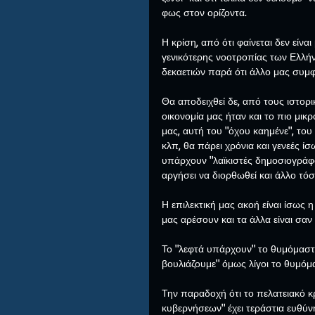
φως στον ορίζοντα.
Η κρίση, από ότι φαίνεται δεν είνα
γενικότερης νοοτροπίας των Ελλήνω
δεκαετιών παρά ότι άλλο μας συμφ
Θα αποδειχθεί δε, από τους ιστορι
οικονομία μας ήταν και το πιο μικ
μας, αυτή του "όχου καημένε", του 
κλπ, θα πάρει χρόνια και γενεές ίσ
υπάρχουν "λαϊκιστές δημοσιογράφο
αργήσει να διορθωθεί και άλλο τόσο
Η επιλεκτική μας ακοή είναι ίσως 
μας αρέσουν και τα άλλα είναι σαν
Το "λεφτά υπάρχουν" το θυμόμαστε 
βουλιάζουμε" όμως λίγοι το θυμόμ
Την παραδοχή ότι το πελατειακό κ
κυβερνήσεων" έχει τεράστια ευθύν