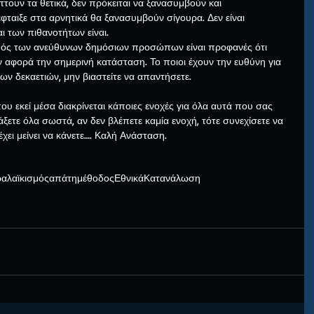
τουν τα θετικά, δεν πρόκειται να ξανασυμβούν και  
 έφταιξε στα αρνητικά θα ξανασυμβούν σίγουρα. Δεν είναι 
ι των πιθανοτήτων είναι. 
ισμός των ανεύθυνων δημόσιων προσώπων είναι προφανές ότι 
ν αφορά την σημερινή κατάσταση. Το ποιοι έχουν την ευθύνη για 
ων δεκαετιών, μην βιαστείτε να απαντήσετε.
ου εκεί μέσα διακρίνεται κάποιες ενοχές για όλα αυτά που σας 
ιάξετε όλα σωστά, αν δεν βλέπετε καμία ενοχή, τότε συνεχίσετε να 
 έχει μείνει να κάνετε…. Καλή Ανάσταση.
ρα
λαϊκισμός
απάτη
μέθοδος
Εθνικά
Κατανάλωση