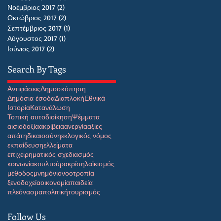
Νοέμβριος 2017
(2)
2 Αναρτήσεις
Οκτώβριος 2017
(2)
2 Αναρτήσεις
Σεπτέμβριος 2017
(1)
1 Ανάρτηση
Αύγουστος 2017
(1)
1 Ανάρτηση
Ιούνιος 2017
(2)
2 Αναρτήσεις
Search By Tags
Αντιφάσεις
Δημοσκόπηση
Δημόσια έσοδα
Διαπλοκή
Εθνικά
Ιστορία
Κατανάλωση
Τοπική αυτοδιοίκηση
Ψέμματα
αισιοδοξία
ακρίβεια
ανεργία
αξίες
απάτη
δικαιοσύνη
εκλογικός νόμος
εκπαίδευση
ελλείματα
επιχειρηματικός σχεδιασμός
κοινωνία
κουλτούρα
κρίση
λαϊκισμός
μέθοδος
μνημόνιο
νοοτροπία
ξενοδοχεία
οικονομία
παιδεία
πλεόνασμα
πολιτική
τουρισμός
Follow Us