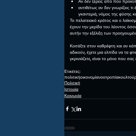
Αν δεν ξέρεις από πού προκύπ
αντιθέτως αν δεν γνωρίζεις τι
γκαντεμιά, νόμος της φύσης κα
Το πελατειακό κράτος και ο λαϊκ
έχουν την μερίδα του λέοντος όσο
αυτήν την εξέλιξη των προηγουμέν
Κοιτάξτε στον καθρέφτη και αν κάπ
αδικούν, έχετε μια ελπίδα να τα φτ
γκρινιάζετε, είναι το μόνο που σας
Ετικέτες:
πολιτική
οικονομία
νοοτροπία
κουλτού
Πολιτική
Ιστορία
Κοινωνία