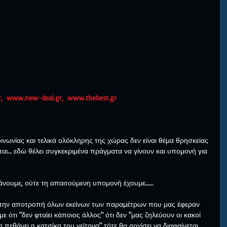
,  www.new-deal.gr,  www.thebest.gr
ινωνίας και τελικά ολόκληρης της χώρας δεν είναι θέμα θρησκείας 
ται… εδώ θέλει συγκεκριμένα πράγματα να γίνουν και υπομονή για 
άνουμε, ούτε τη απαιτούμενη υπομονή έχουμε……
 την αποτροπή όλων εκείνων των παραμέτρων που μας έφεραν 
ότι "δεν φταίει κάποιος άλλος" ότι δεν "μας ζηλεύουν οι κακοί 
να πεθάνει η κατσίκα του γείτονα" τότε θα αρχίσει να διαφαίνεται 