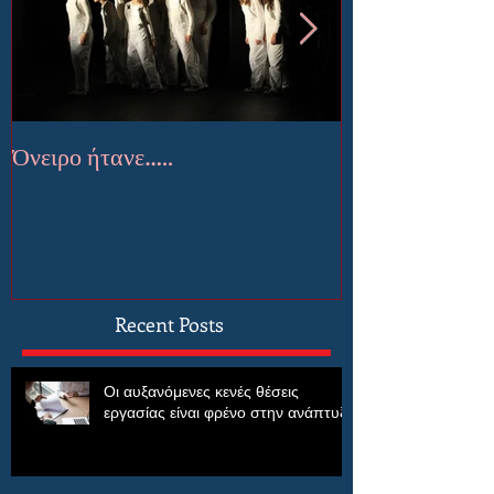
Όνειρο ήτανε…..
Έμποροι Ονείρ
Recent Posts
Οι αυξανόμενες κενές θέσεις
εργασίας είναι φρένο στην ανάπτυξη