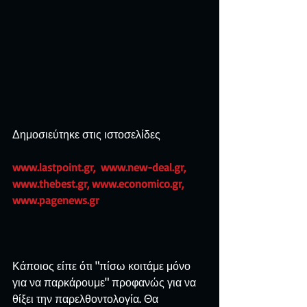
Δημοσιεύτηκε στις ιστοσελίδες
www.lastpoint.gr,  www.new-deal.gr,  
www.thebest.gr, www.economico.gr, 
www.pagenews.gr
Κάποιος είπε ότι "πίσω κοιτάμε μόνο 
για να παρκάρουμε" προφανώς για να 
θίξει την παρελθοντολογία. Θα 