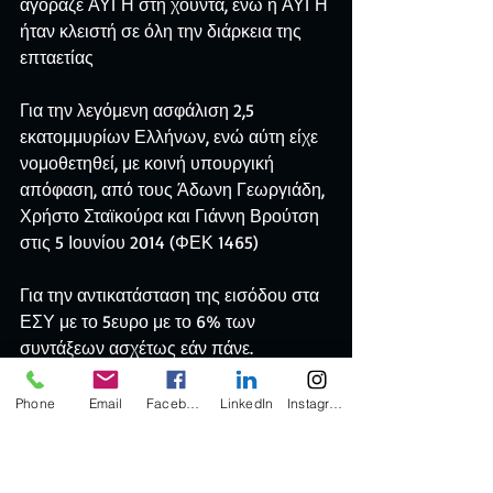
αγόραζε ΑΥΓΗ στη χούντα, ενώ η ΑΥΓΗ 
ήταν κλειστή σε όλη την διάρκεια της 
επταετίας
Για την λεγόμενη ασφάλιση 2,5 
εκατομμυρίων Ελλήνων, ενώ αύτη είχε 
νομοθετηθεί, με κοινή υπουργική 
απόφαση, από τους Άδωνη Γεωργιάδη, 
Χρήστο Σταϊκούρα και Γιάννη Βρούτση 
στις 5 Ιουνίου 2014 (ΦΕΚ 1465)
Για την αντικατάσταση της εισόδου στα 
ΕΣΥ με το 5ευρο με το 6% των 
συντάξεων ασχέτως εάν πάνε.
Για την αποτυχία της χώρας να 
Phone
Email
Facebook
LinkedIn
Instagram
συμμετάσχει στο καθεστώς "ποσοτικής 
χαλάρωσης" (QE), από το 2015 έως το 
2018, όπου η Ευρώπη μοίρασε 1,3 