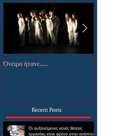
Όνειρο ήτανε…..
Έμποροι Ονείρ
Recent Posts
Οι αυξανόμενες κενές θέσεις
εργασίας είναι φρένο στην ανάπτυξη